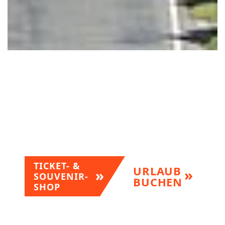
TICKET- &
URLAUB
SOUVENIR-
BUCHEN
SHOP