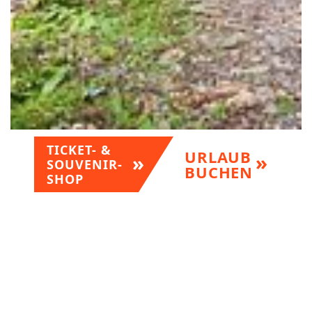
TICKET- &
URLAUB
SOUVENIR-
BUCHEN
SHOP
Für Familien – Ein gemütlicher Ausflug mit dem Rad.
Für Sportler – Mit dem Rennrad durch die Berge. Für