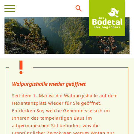
Walpurgishalle wieder geöffnet
Seit dem 1. Mai ist die Walpurgishalle auf dem
Hexentanzplatz wieder für Sie geöffnet.
Entdecken Sie, welche Geheimnisse sich im
Inneren des tempelartigen Baus im
altgermanischen Stil befinden, was ihr
ursprünglicher Zweck war, warum Wotan nur