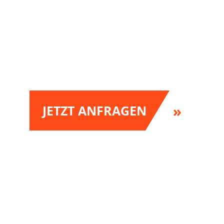
JETZT ANFRAGEN
Erleben sie die Hexerei im Bodetal