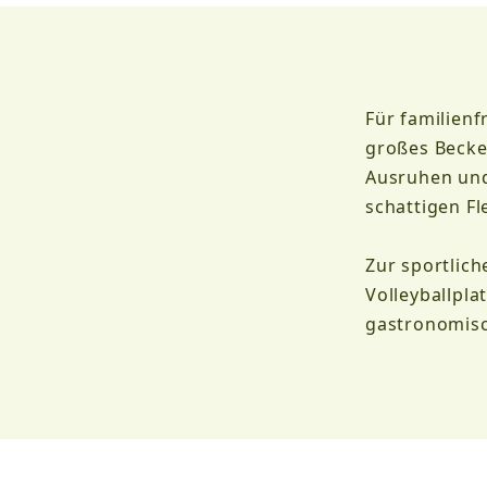
Für familien
großes Becke
Ausruhen und
schattigen F
Zur sportlich
Volleyballpla
gastronomis